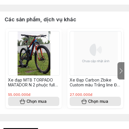
Các sản phẩm, dịch vụ khác
Xe đạp MTB TORPADO
Xe Đạp Carbon Zbike
MATADOR N 2 phuộc full
Custom màu Trắng line Đỏ
carbon build XC TRAIL như
- groupM6100
mới
(KH8248175 Hoài Vũ)
55.000.000đ
27.000.000đ
Chọn mua
Chọn mua