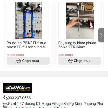
***Hỗ trợ lắp ráp và nâng cấp tận nơi ( có tính phí
)**
*** Hỗ trợ thanh toán quẹt thẻ. Trả góp 0% ***
ZBike.vn - Chuyên lắp ráp và nâng cấp xe đạp thể
thao, xe địa hình MTB chuyên nghiệp.
Phuộc hơi ZBIKE FLY trục
Phụ tùng ty khóa phuộc
boost 110 full rebound siêu
Zbike ZTR 34mm
nhẹ chỉ 1kg7
3.500.000đ
600.000đ
Chọn mua
Chọn mua
093 207 9666
Địa chỉ
:
47 đường D1, Mega Village Khang Điền, Phường Phú