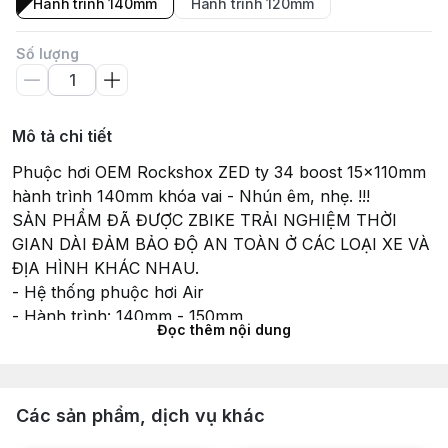
Hành trình 140mm
Hành trình 120mm
Số lượng
Mô tả chi tiết
Phuộc hơi OEM Rockshox ZED ty 34 boost 15x110mm
hành trình 140mm khóa vai - Nhún êm, nhẹ. !!!
SẢN PHẨM ĐÃ ĐƯỢC ZBIKE TRẢI NGHIỆM THỜI
GIAN DÀI ĐẢM BẢO ĐỘ AN TOÀN Ở CÁC LOẠI XE VÀ
ĐỊA HÌNH KHÁC NHAU.
- Hệ thống phuộc hơi Air
- Hành trình: 140mm - 150mm
Đọc thêm nội dung
- Trục ty boost 15x110mm
- Khóa lock ABS
- Cổ nở tapred
*Ship COD toàn quốc và gian hàng tận nơi khu vực
Các sản phẩm, dịch vụ khác
TPHCM.*