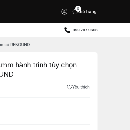
0
Giỏ hàng
093 207 9666
40mm có REBOUND
4mm hành trình tùy chọn
OUND
Yêu thích