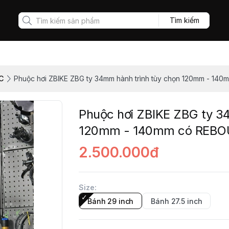
Tìm kiếm
C
Phuộc hơi ZBIKE ZBG ty 34mm hành trình tùy chọn 120mm - 1
Phuộc hơi ZBIKE ZBG ty 3
120mm - 140mm có REB
2.500.000đ
Size
:
Bánh 29 inch
Bánh 27.5 inch