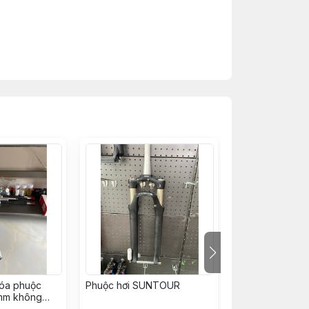
hóa phuộc
Phuộc hơi SUNTOUR
Phuộc ZBIKE Z
mm không
110mm hành trì
siêu nhẹ