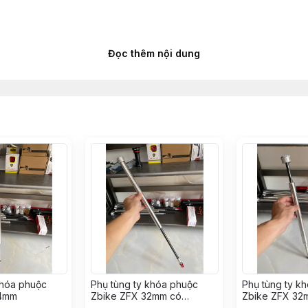
Đọc thêm nội dung
hởi nguồn từ chất lượng ***
khóa phuộc
Phụ tùng ty khóa phuộc
Phụ tùng ty k
34mm
Zbike ZFX 32mm có
Zbike ZFX 32
tận nơi khi có sự cố kỹ thuật ***
rebound (dùng nâng cấp)
rebound