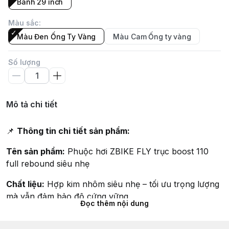
Bánh 29 inch
Màu sắc
:
Màu Đen Ống Ty Vàng
Màu Cam Ống ty vàng
Số lượng
Mô tả chi tiết
📌
Thông tin chi tiết sản phẩm:
Tên sản phẩm:
Phuộc hơi ZBIKE FLY trục boost 110
full rebound siêu nhẹ
Chất liệu:
Hợp kim nhôm siêu nhẹ – tối ưu trọng lượng
mà vẫn đảm bảo độ cứng vững
Đọc thêm nội dung
Loại phuộc:
Phuộc hơi (air fork) – dễ điều chỉnh áp