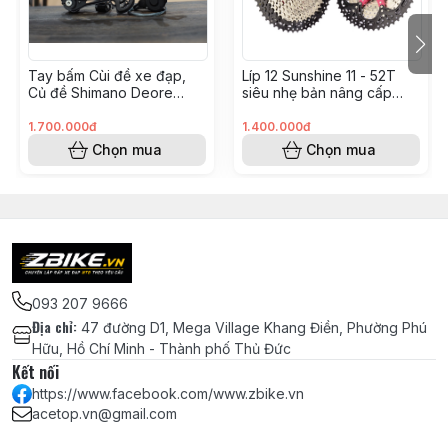
🔧 Ưu điểm nổi bật:
✅ Chuẩn lắp chính xác – thay thế hoàn hảo cho giò
Tay bấm Cùi đề xe đạp,
Líp 12 Sunshine 11 - 52T
Shimano 12 tốc
Củ đề Shimano Deore
siêu nhẹ bản nâng cấp
M6100 12 tốc độ - Japan
2026 cao cấp chính hãng
SGS - Chính hãng Shimano
hàng Taiwan
1.700.000đ
1.400.000đ
✅ Gia công CNC sắc nét – thẩm mỹ cao
Chọn mua
Chọn mua
✅ Nhẹ, cứng cáp – phù hợp mọi địa hình XC, Trail
🎯 Dành cho:
Người cần thay thế đĩa cũ hỏng
093 207 9666
Nâng cấp từ đĩa zin lên đĩa nhẹ, đẹp, hiệu quả hơn
Địa chỉ
:
47 đường D1, Mega Village Khang Điền, Phường Phú
Tối ưu truyền động cho xe đạp địa hình Shimano
Hữu, Hồ Chí Minh - Thành phố Thủ Đức
Kết nối
groupset
https://www.facebook.com/www.zbike.vn
acetop.vn@gmail.com