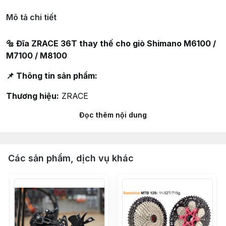
Mô tả chi tiết
🔩 Đĩa ZRACE 36T thay thế cho giò Shimano M6100 /
M7100 / M8100
📌 Thông tin sản phẩm:
Thương hiệu:
ZRACE
Đọc thêm nội dung
Dòng sản phẩm:
Đĩa 36T direct mount
Tương thích:
Giò Shimano M6100, M7100, M8100
Loại gắn:
Direct mount (không cần spider trung gian)
Các sản phẩm, dịch vụ khác
Chất liệu:
Nhôm CNC cao cấp
Trọng lượng:
~0g (chưa cập nhật cụ thể)
Giá bán:
400,000 VNĐ