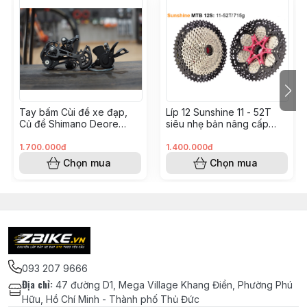
Tay bấm Cùi đề xe đạp,
Líp 12 Sunshine 11 - 52T
Củ đề Shimano Deore
siêu nhẹ bản nâng cấp
M6100 12 tốc độ - Japan
2026 cao cấp chính hãng
SGS - Chính hãng Shimano
hàng Taiwan
1.700.000đ
1.400.000đ
Chọn mua
Chọn mua
093 207 9666
Địa chỉ
:
47 đường D1, Mega Village Khang Điền, Phường Phú
Hữu, Hồ Chí Minh - Thành phố Thủ Đức