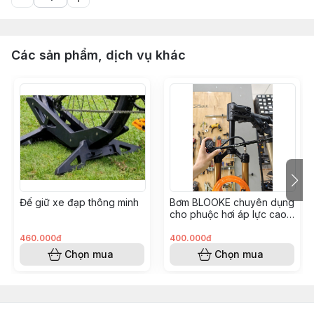
Các sản phẩm, dịch vụ khác
Đế giữ xe đạp thông minh
Bơm BLOOKE chuyên dụng
cho phuộc hơi áp lực cao
300psi tích hợp van thông
minh
460.000đ
400.000đ
Chọn mua
Chọn mua