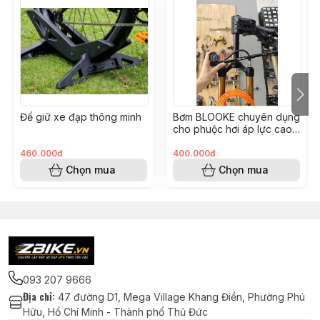
Đế giữ xe đạp thông minh
Bơm BLOOKE chuyên dụng
cho phuộc hơi áp lực cao
300psi tích hợp van thông
minh
460.000đ
400.000đ
Chọn mua
Chọn mua
093 207 9666
Địa chỉ
:
47 đường D1, Mega Village Khang Điền, Phường Phú
Hữu, Hồ Chí Minh - Thành phố Thủ Đức