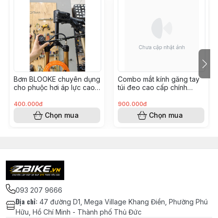
Bơm BLOOKE chuyên dụng
Combo mắt kính găng tay
cho phuộc hơi áp lực cao
túi đeo cao cấp chính
300psi tích hợp van thông
hãng ONEWAY
minh
400.000đ
900.000đ
Chọn mua
Chọn mua
093 207 9666
Địa chỉ
:
47 đường D1, Mega Village Khang Điền, Phường Phú
Hữu, Hồ Chí Minh - Thành phố Thủ Đức