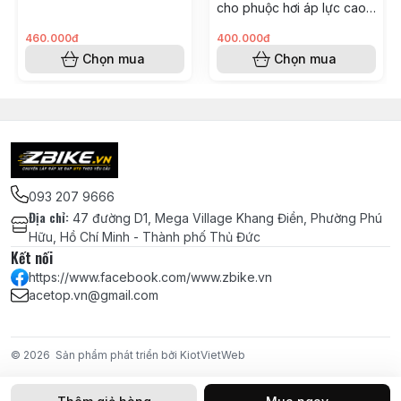
cho phuộc hơi áp lực cao
300psi tích hợp van thông
Thiết kế thể thao, ôm tay – dễ điều khiển tay lái
minh
460.000đ
400.000đ
Chọn mua
Chọn mua
Có size M, L, XL (tuỳ mẫu)
Túi đeo chéo ONEWAY:
093 207 9666
Chất liệu vải chống nước nhẹ
Địa chỉ
:
47 đường D1, Mega Village Khang Điền, Phường Phú
Hữu, Hồ Chí Minh - Thành phố Thủ Đức
Có ngăn chính và ngăn phụ tiện lợi
Kết nối
https://www.facebook.com/www.zbike.vn
Dây đeo chắc chắn, có thể đeo trước ngực hoặc
acetop.vn@gmail.com
sau lưng
Dùng khi đạp xe, đi chơi, tập gym
© 2026
Sản phẩm phát triển bởi KiotVietWeb