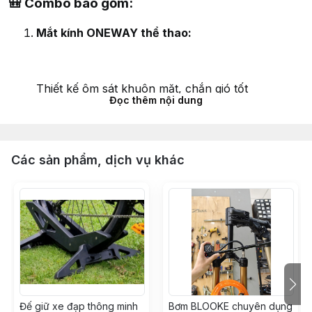
🎒
Combo bao gồm:
Mắt kính ONEWAY thể thao:
Thiết kế ôm sát khuôn mặt, chắn gió tốt
Đọc thêm nội dung
Tròng polycarbonate chống tia UV400
Gọng dẻo siêu nhẹ, đeo lâu không đau tai
Các sản phẩm, dịch vụ khác
Phù hợp đạp xe, chạy bộ, đi phượt
Găng tay ONEWAY ngắn ngón:
Lòng bàn tay có đệm gel chống trượt, giảm chấn
Đế giữ xe đạp thông minh
Bơm BLOOKE chuyên dụng
Vải lưới thoáng khí – không hầm nóng