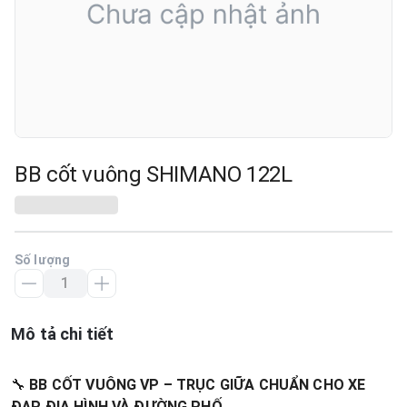
BB cốt vuông SHIMANO 122L
Số lượng
Mô tả chi tiết
🔧
BB CỐT VUÔNG VP – TRỤC GIỮA CHUẨN CHO XE
ĐẠP ĐỊA HÌNH VÀ ĐƯỜNG PHỐ