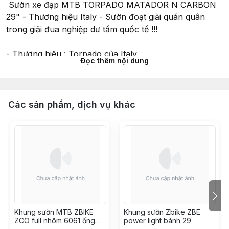
Sườn xe đạp MTB TORPADO MATADOR N CARBON
29" - Thương hiệu Italy - Sườn đoạt giải quán quân
trong giải đua nghiệp dư tầm quốc tế !!!
- Thương hiệu : Torpado của Italy
Đọc thêm nội dung
- Sườn MTB Torpado Matador N đoạt giải đua địa hình
chuyên nghiệp quốc tế
- Sườn chính hãng Italy cực khủng - Cao cấp
- Sườn Carbon cao cấp , chắc chắn có chứng chỉ ISO
Các sản phẩm, dịch vụ khác
4210-2
- Size : S/M
- Phù hợp chiều cao 1m65 - 1m80
- Cổ sườn : 41.8 - 52mm
- Cốt yên : 31.6mm
- Trục giữa BB ép
- Sử dụng thắng đĩa
- Sườn trục boost 12x148mm
Khung sườn MTB ZBIKE
Khung sườn Zbike ZBE
*** Hỗ trợ lắp ráp, nâng cấp tận nơi có tính phí
ZCO full nhôm 6061 ống
power light bánh 29
+++ Ship COD toàn quốc+++ Giao hàng tận nhà trong