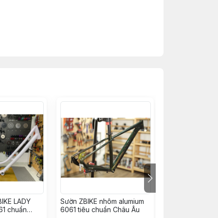
BIKE LADY
Sườn ZBIKE nhôm alumium
Sườn MTB OPT
61 chuẩn
6061 tiêu chuẩn Châu Âu
TUCANA alumium
chuẩn EU bánh 