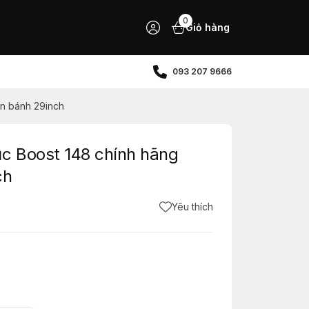
0
Giỏ hàng
093 207 9666
n bánh 29inch
c Boost 148 chính hãng
ch
Yêu thích