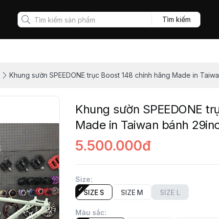
Tìm kiếm
Khung sườn SPEEDONE trục Boost 148 chính hãng Made in Taiwa
Khung sườn SPEEDONE trụ
Made in Taiwan bánh 29in
5.500.000đ
Size
:
SIZE S
SIZE M
SIZE L
Màu sắc
: