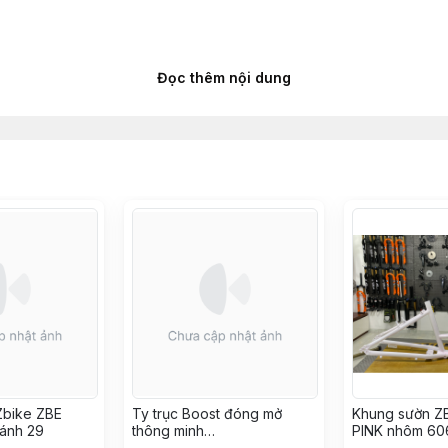
Đọc thêm nội dung
Zbike ZBE
Ty trục Boost đóng mở
Khung sườn Z
bánh 29
thông minh
PINK nhôm 60
12x175L(M12x1.5)
Châu Âu