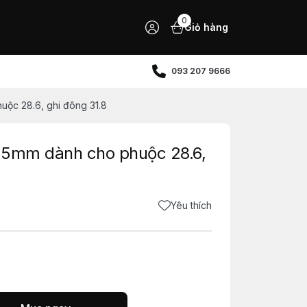
0
Giỏ hàng
093 207 9666
ộc 28.6, ghi đông 31.8
35mm dành cho phuộc 28.6,
Yêu thích