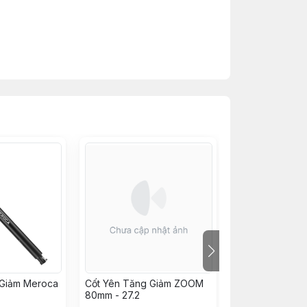
 nhẹ.
 Giảm Meroca
Cốt Yên Tăng Giảm ZOOM
Ghi đông ASTR
80mm - 27.2
780mm màu oil 