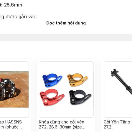
):
28.6mm
ng được gắn vào.
Đọc thêm nội dung
 gắn vào và ổ đỡ bằng các vít.
 hoặc các loại hợp kim nhôm cao cấp, đảm bảo độ bền và
ên nghiệp
đạp HASSNS
Khóa dùng cho cốt yên
Cốt Yên Tăng
mm (phuộc
27.2, 28.6, 30mm (size
27.2
đông 31.8mm)
31.8mm)