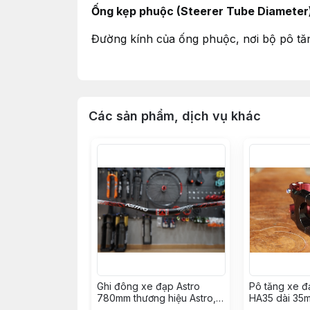
Ống kẹp phuộc (Steerer Tube Diameter
Đường kính của ống phuộc, nơi bộ pô tă
Ghi đông (Handlebar Diameter):
31.8mm
Đường kính của ghi đông, nơi bộ pô tăng
Các sản phẩm, dịch vụ khác
Vật liệu:
Hợp kim nhôm (aluminum alloy)
Trọng lượng:
từ 150 đến 200 gram
Zbike_ Chuyên lắp ráp xe đạp MTB chuy
Ghi đông xe đạp Astro
Pô tăng xe 
780mm thương hiệu Astro,
HA35 dài 35
xuất xứ Taiwan
28.6mm, ghi 