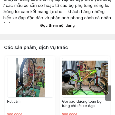
từ các mẫu xe sẵn có hoặc từ các bộ phụ tùng riêng lẻ.
Chúng tôi cam kết mang lại cho khách hàng những
chiếc xe đạp độc đáo và phản ánh phong cách cá nhân
của họ.
Đọc thêm nội dung
Dịch vụ lắp ráp :
Tư vấn và Lập kế hoạch: Đội ngũ chuyên gia của
Các sản phẩm, dịch vụ khác
chúng tôi sẽ làm việc với khách hàng để hiểu rõ nhu cầu
và mong muốn của họ. Chúng tôi sẽ cung cấp tư vấn
chuyên môn và lập kế hoạch lắp ráp xe phù hợp.
Lựa chọn Phụ tùng: Khách hàng có thể lựa chọn từ một
loạt các phụ tùng chất lượng cao từ các nhà sản xuất uy
tín như Shimano, SRAM, Fox, và nhiều hãng khác tại
cửa hàng chúng tôi . Chúng tôi cũng có sẵn các lựa
chọn màu sắc và thiết kế để tạo ra chiếc xe đạp cá
Rút căm
Gói bảo dưỡng toàn bộ
nhân hoá.
từng chi tiết xe đạp
Lắp ráp Chuyên nghiệp: Đội ngũ kỹ thuật viên giàu kinh
500.000đ
500.000đ