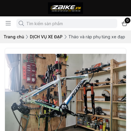
0
Trang chủ
DỊCH VỤ XE ĐẠP
Tháo và ráp phụ tùng xe đạp