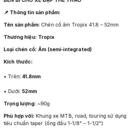
BỀN BỈ CHO XE ĐẠP THỂ THAO
📌 Thông tin sản phẩm:
Tên sản phẩm:
Chén cổ âm Tropix 41.8 – 52mm
Thương hiệu:
Tropix
Loại chén cổ:
Âm (semi-integrated)
Kích thước:
• Trên:
41.8mm
• Dưới:
52mm
Trọng lượng:
~90g
Phù hợp với:
Khung xe MTB, road, touring sử dụng
tiêu chuẩn taper (ống đầu 1-1/8" – 1-1/2")