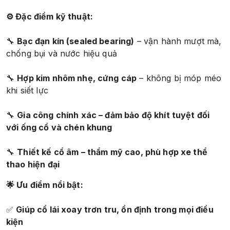
⚙️ Đặc điểm kỹ thuật:
🔧
Bạc đạn kín (sealed bearing)
– vận hành mượt mà,
chống bụi và nước hiệu quả
🔧
Hợp kim nhôm nhẹ, cứng cáp
– không bị móp méo
khi siết lực
🔧
Gia công chính xác – đảm bảo độ khít tuyệt đối
với ống cổ và chén khung
🔧
Thiết kế cổ âm – thẩm mỹ cao, phù hợp xe thể
thao hiện đại
🌟 Ưu điểm nổi bật:
✅
Giúp cổ lái xoay trơn tru, ổn định trong mọi điều
kiện