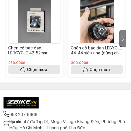
Chén cổ bạc đạn
Chén cổ bạc đạn LEBYCLE
LEBCYCLE 42-52mm
44-44 siêu nhẹ (dùng cho
phuộc cổ nở khi sườn cổ
thẳng)
250.000đ
300.000đ
Chọn mua
Chọn mua
093 207 9666
Địa chỉ
:
47 đường D1, Mega Village Khang Điền, Phường Phú
Hữu, Hồ Chí Minh - Thành phố Thủ Đức