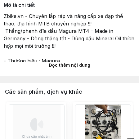
Mô tả chi tiết
Zbike.vn - Chuyên lắp ráp và nâng cấp xe đạp thể
thao, địa hình MTB chuyên nghiệp !!!
Thắng/phanh đĩa dầu Magura MT4 - Made in
Germany - Dòng thắng tốt - Dùng dầu Mineral Oil thích
hợp mọi môi trường !!!
- Thương hiệu : Magura
Đọc thêm nội dung
- Xuất xứ : Germany
- Dòng phanh đĩa thủy lực
- Hệ thống thắng nhẹ, dính đĩa
- Thích hợp cho các dòng xe thể thao, xe địa hình
Các sản phẩm, dịch vụ khác
MTB và các dòng xe khác
*** Hỗ trợ lắp ráp và nâng cấp tận nơi có tính phí
Ship COD toàn quốc
Giao tận nơi trong Tphcm
-- Lazada : www.lazada.vn/shop/zbike
-- Shopee : https://shopee.vn/zbike.vn