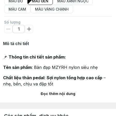
MÀU ĐỎ
MÀU ĐEN
MÀU XANH NGỌC
MÀU CAM
MÀU VÀNG CHANH
Số lượng
Mô tả chi tiết
📌
Thông tin chi tiết sản phẩm:
Tên sản phẩm
: Bàn đạp MZYRH nylon siêu nhẹ
Chất liệu thân pedal
:
Sợi nylon tổng hợp cao cấp
–
nhẹ, bền, chịu va đập tốt
Đọc thêm nội dung
Chất liệu trục
:
Thép CRMO (Chromoly)
– cứng, bền,
chống rỉ
Hệ thống bạc đạn
:
3 bạc đạn NBK kín
– quay mượt,
Các sản phẩm, dịch vụ khác